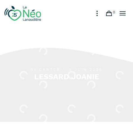
0
BY
CARTER
5 JUIN 2025
LESSARD JOANIE