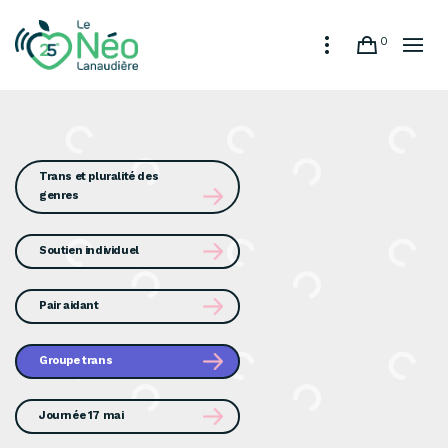
0
Trans et pluralité des
genres
Soutien individuel
Pair aidant
Groupe trans
Journée 17 mai